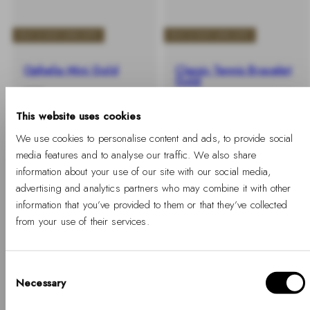
BUY 2 GET 25% OFF
BUY 2 GET 25% OFF
Ophelia Mini Gold
Classic Tennis Bracelet
Gold
-
Prix
€179
-
Prix
%
habituel
€69
%
habituel
This website uses cookies
We use cookies to personalise content and ads, to provide social
media features and to analyse our traffic. We also share
information about your use of our site with our social media,
advertising and analytics partners who may combine it with other
information that you’ve provided to them or that they’ve collected
from your use of their services.
Consent
Necessary
Bonjour, Hej, Ciao
Selection