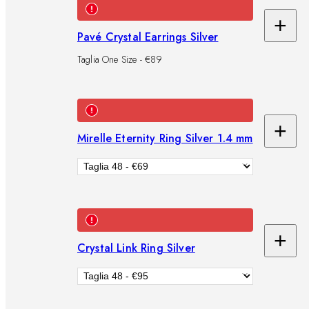
+
Ag
Pavé Crystal Earrings Silver
al
Taglia One Size - €89
car
+
Mirelle Eternity Ring Silver 1.4 mm
Ag
al
car
+
Crystal Link Ring Silver
Ag
al
car