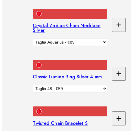
car
+
Crystal Zodiac Chain Necklace
Ag
Silver
al
car
+
Classic Lumine Ring Silver 4 mm
Ag
al
car
+
Ag
Twisted Chain Bracelet S