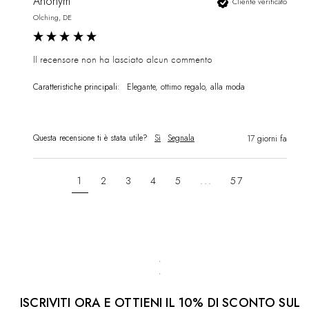
Anonym
Cliente verificato
Olching, DE
Il recensore non ha lasciato alcun commento
Caratteristiche principali:
Elegante, ottimo regalo, alla moda
Questa recensione ti è stata utile?
Sì
Segnala
17 giorni fa
1
2
3
4
5
...
57
ISCRIVITI ORA E OTTIENI IL 10% DI SCONTO SUL