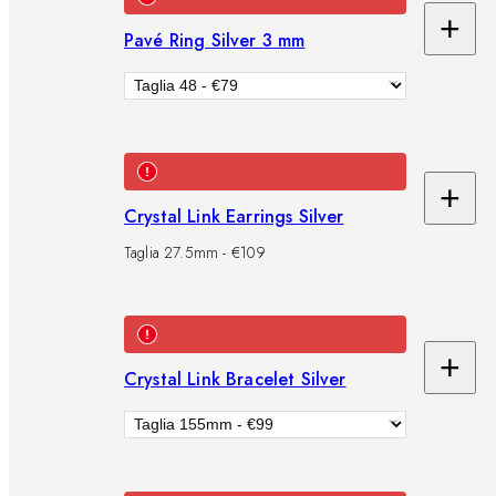
+
Pavé Ring Silver 3 mm
Ag
al
car
+
Ag
Crystal Link Earrings Silver
al
Taglia 27.5mm - €109
car
+
Crystal Link Bracelet Silver
Ag
al
car