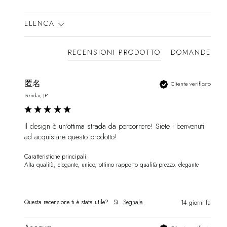
ELENCA
RECENSIONI PRODOTTO
DOMANDE
匿名
Cliente verificato
Sendai, JP
Il design è un'ottima strada da percorrere! Siete i benvenuti 
ad acquistare questo prodotto!
Caratteristiche principali:
Alta qualità, elegante, unico, ottimo rapporto qualità-prezzo, elegante
Questa recensione ti è stata utile?
Sì
Segnala
14 giorni fa