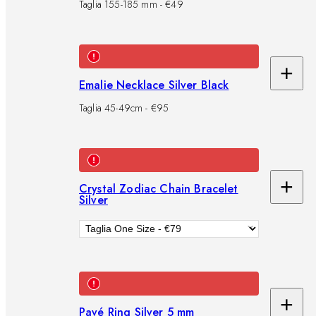
al
Taglia 155-185 mm - €49
car
+
Ag
Emalie Necklace Silver Black
al
Taglia 45-49cm - €95
car
+
Crystal Zodiac Chain Bracelet
Ag
Silver
al
car
+
Pavé Ring Silver 5 mm