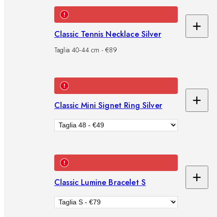
+
Ag
Classic Tennis Necklace Silver
al
Taglia 40-44 cm - €89
car
+
Classic Mini Signet Ring Silver
Ag
al
car
+
Classic Lumine Bracelet S
Ag
al