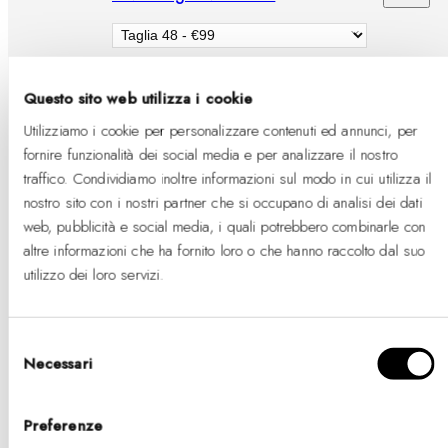
Ag
al
car
Questo sito web utilizza i cookie
+
Utilizziamo i cookie per personalizzare contenuti ed annunci, per
Ag
Classic Lumine Silver
fornire funzionalità dei social media e per analizzare il nostro
traffico. Condividiamo inoltre informazioni sul modo in cui utilizza il
al
Taglia One Size - €79
nostro sito con i nostri partner che si occupano di analisi dei dati
car
web, pubblicità e social media, i quali potrebbero combinarle con
altre informazioni che ha fornito loro o che hanno raccolto dal suo
utilizzo dei loro servizi.
+
Ag
Classic Unity Lumine Silver
al
Taglia 155-185 mm - €47
Selezione
Necessari
del
car
consenso
Preferenze
+
Elan Dual Ring Silver