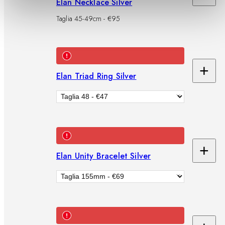
Ag
Elan Necklace Silver
al
Taglia 45-49cm - €95
car
+
Elan Triad Ring Silver
Ag
al
car
+
Elan Unity Bracelet Silver
Ag
al
car