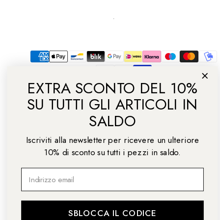
Facebook
Instagram
Pinterest
TikTok
YouTube
Modalità
di
pagamento
EXTRA SCONTO DEL 10%
SU TUTTI GLI ARTICOLI IN
SALDO
© 2026 Daniel Wellington
Iscriviti alla newsletter per ricevere un ulteriore
Torna
10% di sconto su tutti i pezzi in saldo.
su
Email
SBLOCCA IL CODICE