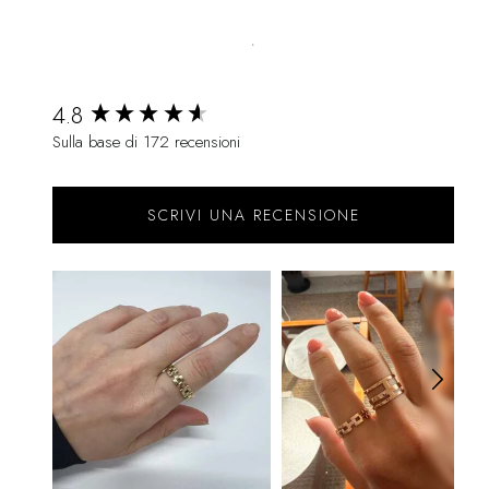
New content loaded
4.8
Sulla base di 172 recensioni
SCRIVI UNA RECENSIONE