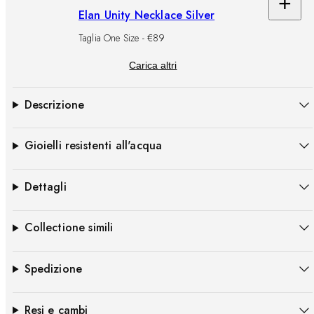
+
Ag
Elan Unity Necklace Silver
al
Taglia One Size - €89
car
Carica altri
Descrizione
Gioielli resistenti all'acqua
Dettagli
Collectione simili
Spedizione
Resi e cambi