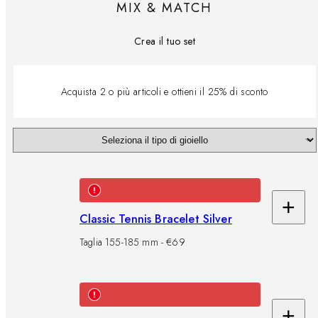
MIX & MATCH
Crea il tuo set
Acquista 2 o più articoli e ottieni il 25% di sconto
+
Ag
Classic Tennis Bracelet Silver
al
Taglia 155-185 mm - €69
car
+