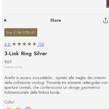
Share
Buy 2 Get 25% off
4.6
(12)
3-Link Ring Silver
-
Prezzo
€69
%
di
Imposte incluse.
listino
Anello in acciaio inossidabile , ispirato alle maglie dei cinturini
della collezione orologi. Presenta tre elementi rettangolari con
aperture centrali, che conferiscono un design geometrico
tridimensionale dalla finitura lucida.
Color