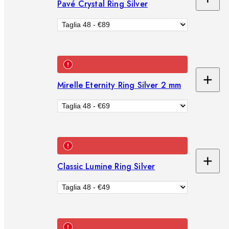
Pavé Crystal Ring Silver
Ag
al
car
+
Mirelle Eternity Ring Silver 2 mm
Ag
al
car
+
Classic Lumine Ring Silver
Ag
al
car