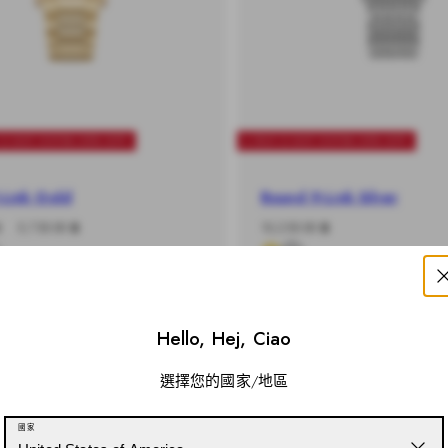
 2 GET EXTRA 25% OFF
+ BUY 2 GET EXTRA 25% OFF
-Link Gold
Bound 9-Link Silver
特
-
原
฿
5,730.00 ฿
10,250.00 ฿
價
%
價
所有特價商
Hello, Hej, Ciao
享 9 
1
2
3
選擇您的國家/地區
成為電子郵件訂閱戶，即
國家