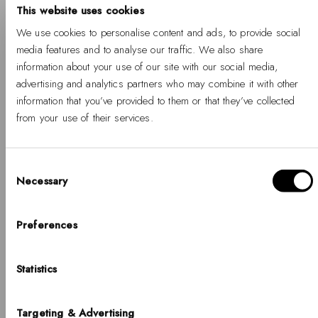
This website uses cookies
We use cookies to personalise content and ads, to provide social
media features and to analyse our traffic. We also share
NEU
BUY 2 GET 25% OFF
NEU
BUY 2 GET 25% OFF
information about your use of our site with our social media,
advertising and analytics partners who may combine it with other
Ophelia Mini Black
Ophelia Mini Black
information that you’ve provided to them or that they’ve collected
Lizard White Guilloché
Lizard White Guilloché
from your use of their services.
Silver
Rose Gold
-
Regulärer
-
Regulärer
€139
€139
%
Preis
%
Preis
Consent
Necessary
Selection
Hallo, Hej, Ciao
Wählen Sie Ihr Land
Preferences
LAND
Statistics
United States of America
SPRACHE
Targeting & Advertising