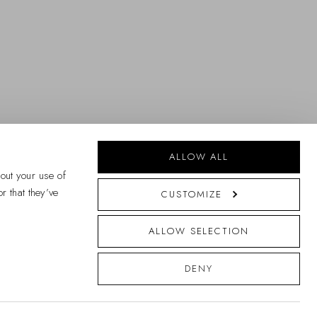
ALLOW ALL
out your use of
r that they’ve
CUSTOMIZE
© 2026 Daniel Wellington
ALLOW SELECTION
DENY