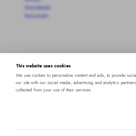
Uhrarmbänder
Store Locator
This website uses cookies
We use cookies to personalise content and ads, to provide socia
our site with our social media, advertising and analytics partner
Facebook
Instagram
Pinterest
TikTok
YouTube
collected from your use of their services.
Zahlungsarten