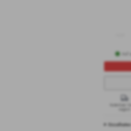
Auf 
Kostenloser V
möglich
Einzelheite