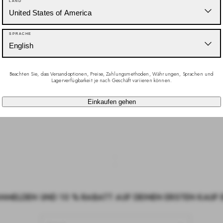
LAND
United States of America
SPRACHE
English
freich gefunden.
Beachten Sie, dass Versandoptionen, Preise, Zahlungsmethoden, Währungen, Sprachen und
h?
Ja
Melden
Lagerverfügbarkeit je nach Geschäft variieren können.
Einkaufen gehen
ANMELDEN UND 10 % RABATT AUF DEINEN ERSTEN KAUF