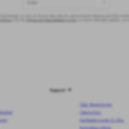
E-Mail
ng bestätige ich, dass ich 18 Jahre oder älter bin, personalisierte Werbung per E-Mail erha
ichtlinie
sowie die
Allgemeinen Geschäftsbedingungen
von Daniel Wellington gelesen und 
Support
Über Bewertungen
freiheit
Datenschutz
ngen
Kaufbedingungen & Infos
Rückgaberichtlinie