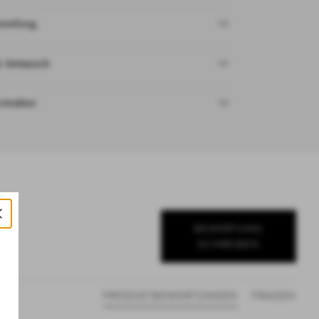
ammlung
& Umtausch
ormation
BEWERTUNG
SCHREIBEN
PRODUKTBEWERTUNGEN
FRAGEN