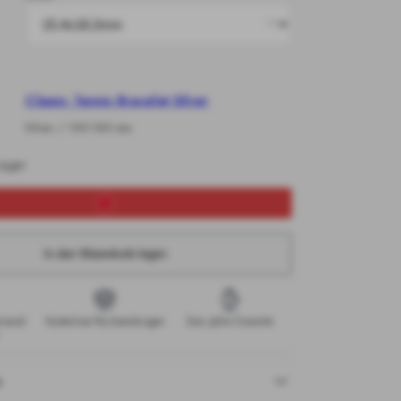
Classic Tennis Bracelet Silver
Silver / 155-185 mm
Lager
In den Warenkorb legen
ersand
Kostenlose Rücksendungen
Zwei Jahre Garantie
n