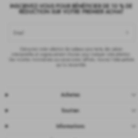
INSCRIVEZ-VOUS POUR BÉNÉFICIER DE 10 % DE
RÉDUCTION SUR VOTRE PREMIER ACHAT
Email
Découvrez notre sélection de cadeaux pour tante, des pièces
intemporelles et soigneusement choisies pour marquer votre attention.
Des montres minimalistes aux accessoires raffinés, trouvez l’idée parfaite
qui lui ressemble.
Achetez
Soutien
Informations