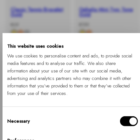
Classic Tennis Bracelet
Ophelia Mini Two Tone
Gold
Gold
-
Prix
-
Prix
€69
€199
%
habituel
%
habituel
This website uses cookies
We use cookies to personalise content and ads, to provide social
media features and to analyse our traffic. We also share
information about your use of our site with our social media,
advertising and analytics partners who may combine it with other
information that you’ve provided to them or that they’ve collected
from your use of their services.
Consent
Necessary
Bonjour, Hej, Ciao
Selection
-40%
-40%
+ BUY 2 GET EXTRA 25% OFF
+ BUY 2 GET EXTRA 25% OFF
Choisissez votre pays