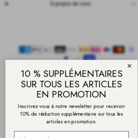
À propos de nous
Facebook
Instagram
Pinterest
TikTok
YouTube
Moyens
de
paiement
10 % SUPPLÉMENTAIRES
SUR TOUS LES ARTICLES
EN PROMOTION
© 2026 Daniel Wellington
Inscrivez-vous à notre newsletter pour recevoir
Retour
en
10% de réduction supplémentaire sur tous les
haut
articles en promotion.
Email