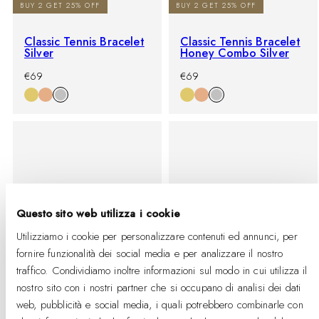
BUY 2 GET 25% OFF
BUY 2 GET 25% OFF
Classic Tennis Bracelet
Classic Tennis Bracelet
Silver
Honey Combo Silver
-
Prezzo
-
Prezzo
€69
€69
%
di
%
di
listino
listino
Questo sito web utilizza i cookie
Utilizziamo i cookie per personalizzare contenuti ed annunci, per
fornire funzionalità dei social media e per analizzare il nostro
traffico. Condividiamo inoltre informazioni sul modo in cui utilizza il
nostro sito con i nostri partner che si occupano di analisi dei dati
BUY 2 GET 25% OFF
BUY 2 GET 25% OFF
web, pubblicità e social media, i quali potrebbero combinarle con