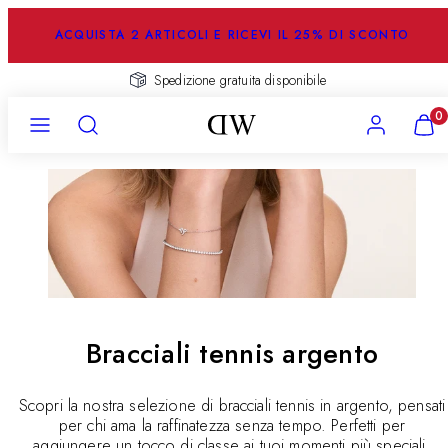
Salta
al
ACQUISTA 2 ARTICOLI E RICEVI IL 25% DI SCONTO
contenuto
Spedizione gratuita disponibile
Menu
Ricerca
Account
Visual
0
il
mio
carrel
(
0
)
Bracciali tennis argento
Scopri la nostra selezione di bracciali tennis in argento, pensati
per chi ama la raffinatezza senza tempo. Perfetti per
aggiungere un tocco di classe ai tuoi momenti più speciali.