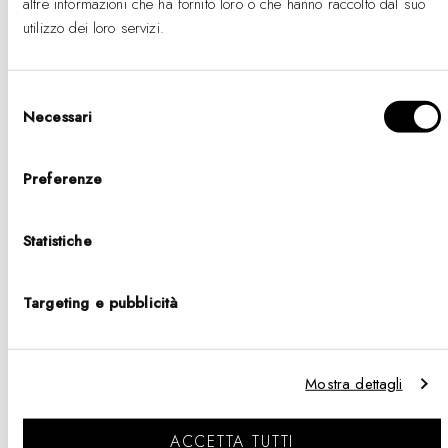
altre informazioni che ha fornito loro o che hanno raccolto dal suo
Classic Tennis Bracelet
Classic Tennis Bracelet
utilizzo dei loro servizi.
Nightfall Silver
Apricot Silver
-
Prezzo
-
Prezzo
€69
€69
%
di
%
di
Selezione
listino
listino
Necessari
del
consenso
Preferenze
Continue Browsing
Statistiche
Targeting e pubblicità
Mostra dettagli
ACCETTA TUTTI