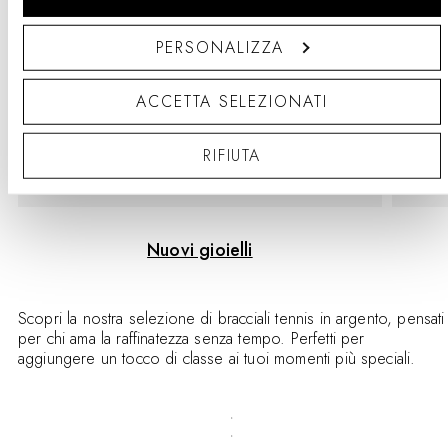
PERSONALIZZA
Scorri
Sco
verso
ver
sinistra
des
ACCETTA SELEZIONATI
RIFIUTA
Nuovi gioielli
Scopri la nostra selezione di bracciali tennis in argento, pensati
per chi ama la raffinatezza senza tempo. Perfetti per
aggiungere un tocco di classe ai tuoi momenti più speciali.