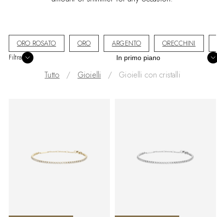
ORO ROSATO
ORO
ARGENTO
ORECCHINI
Ordina
Filtra
Tutto
Gioielli
Gioielli con cristalli