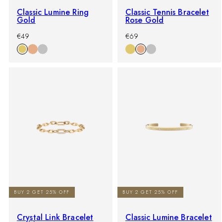
Classic Lumine Ring
Classic Tennis Bracelet
Gold
Rose Gold
-
Prezzo
-
Prezzo
€49
€69
%
di
%
di
listino
listino
BUY 2 GET 25% OFF
BUY 2 GET 25% OFF
Crystal Link Bracelet
Classic Lumine Bracelet