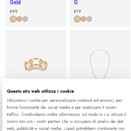
Gold
G
-
Prezzo
-
Prezzo
€99
€79
%
di
%
di
listino
listino
Questo sito web utilizza i cookie
Utilizziamo i cookie per personalizzare contenuti ed annunci, per
BUY 2 GET 25% OFF
BUY 2 GET 25% OFF
fornire funzionalità dei social media e per analizzare il nostro
traffico. Condividiamo inoltre informazioni sul modo in cui utilizza il
Crystal Link Ring Gold
Classic Tennis Necklace
nostro sito con i nostri partner che si occupano di analisi dei dati
Gold
-
Prezzo
€95
web, pubblicità e social media, i quali potrebbero combinarle con