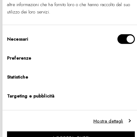
-
Prezzo
%
di
€89
altre informazioni che ha fornito loro o che hanno raccolto dal suo
%
di
listino
listino
utilizzo dei loro servizi.
Selezione
Necessari
del
consenso
Preferenze
Statistiche
Targeting e pubblicità
BUY 2 GET 25% OFF
BUY 2 GET 25% OFF
Crystal Link Bracelet
Crystal Link Bracelet
Silver
Rose Gold
Mostra dettagli
-
Prezzo
-
Prezzo
€99
€99
%
di
%
di