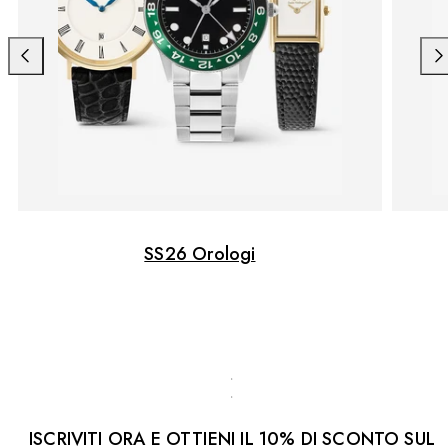
Scorri
Sco
verso
ver
sinistra
des
SS26 Orologi
ISCRIVITI ORA E OTTIENI IL 10% DI SCONTO SUL