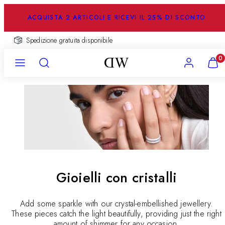
Salta
al
ACQUISTA 2 ARTICOLI E RICEVI IL 25% DI SCONTO
contenuto
Resi gratuiti
Menu
Ricerca
Account
Visual
0
il
mio
carrel
(
0
)
Gioielli con cristalli
Add some sparkle with our crystal-embellished jewellery.
These pieces catch the light beautifully, providing just the right
amount of shimmer for any occasion.