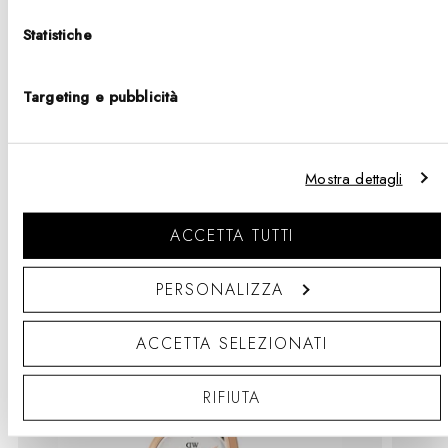
%
di
%
di
listino
listino
Statistiche
Targeting e pubblicità
1
2
3
…
96
Mostra dettagli
ACCETTA TUTTI
Gift Sets 20% off
PERSONALIZZA
ACCETTA SELEZIONATI
RIFIUTA