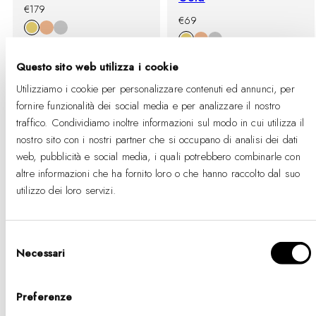
-
Prezzo
€179
-
Prezzo
%
di
€69
%
di
listino
listino
Questo sito web utilizza i cookie
Utilizziamo i cookie per personalizzare contenuti ed annunci, per
fornire funzionalità dei social media e per analizzare il nostro
traffico. Condividiamo inoltre informazioni sul modo in cui utilizza il
nostro sito con i nostri partner che si occupano di analisi dei dati
web, pubblicità e social media, i quali potrebbero combinarle con
altre informazioni che ha fornito loro o che hanno raccolto dal suo
utilizzo dei loro servizi.
Selezione
+ BUY 2 GET EXTRA 25% OFF
BUY 2 GET 25% OFF
Necessari
del
consenso
Quadro Mini Melrose
Ophelia Mini Two Tone
Champagne
Gold
Preferenze
-
Prezzo
-
Prezzo
€149
€199