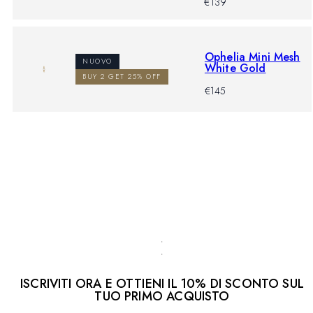
-
Prezzo
€139
%
di
listino
Ophelia Mini Mesh
NUOVO
White Gold
BUY 2 GET 25% OFF
-
Prezzo
€145
%
di
listino
Mostra tutto
ISCRIVITI ORA E OTTIENI IL 10% DI SCONTO SUL
TUO PRIMO ACQUISTO