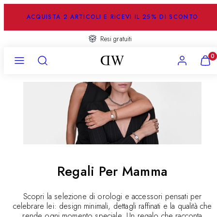
Salta
al
ACQUISTA 2 ARTICOLI E RICEVI IL 25% DI SCONTO
contenuto
Resi gratuiti
Menu
Ricerca
Account
Visual
0
il
mio
carrel
(
0
)
Regali Per Mamma
Scopri la selezione di orologi e accessori pensati per
celebrare lei: design minimali, dettagli raffinati e la qualità che
rende ogni momento speciale. Un regalo che racconta