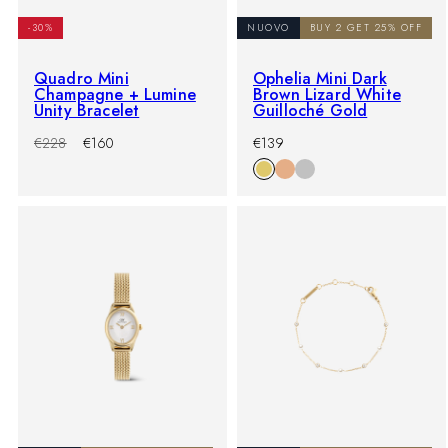
-30%
NUOVO
BUY 2 GET 25% OFF
Quadro Mini
Ophelia Mini Dark
Champagne + Lumine
Brown Lizard White
Unity Bracelet
Guilloché Gold
-30%
Prezzo
Prezzo
-
Prezzo
€228
€160
€139
di
scontato
%
di
listino
listino