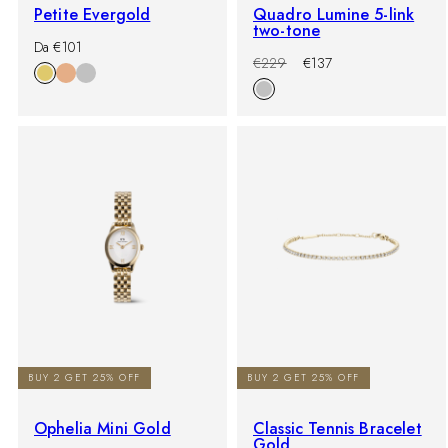
Petite Evergold
Quadro Lumine 5-link
two-tone
-
Prezzo
Da €101
-40%
Prezzo
Prezzo
%
di
€229
€137
di
scontato
listino
listino
BUY 2 GET 25% OFF
BUY 2 GET 25% OFF
Ophelia Mini Gold
Classic Tennis Bracelet
Gold