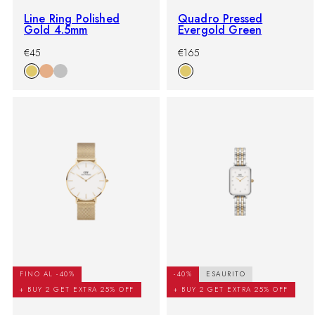
Line Ring Polished
Quadro Pressed
Gold 4.5mm
Evergold Green
-
Prezzo
-
Prezzo
€45
€165
%
di
%
di
listino
listino
FINO AL -40%
-40%
ESAURITO
+ BUY 2 GET EXTRA 25% OFF
+ BUY 2 GET EXTRA 25% OFF