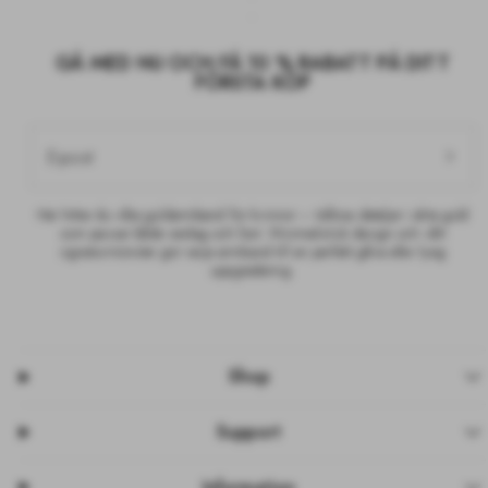
GÅ MED NU OCH FÅ 10 % RABATT PÅ DITT
FÖRSTA KÖP
E-post
Här hittar du våra guldarmband för kvinnor – tidlösa detaljer i äkta guld
som passar både vardag och fest. Minimalistisk design och vårt
signaturmönster gör varje armband till en perfekt gåva eller lyxig
uppgradering.
Shop
Support
Information