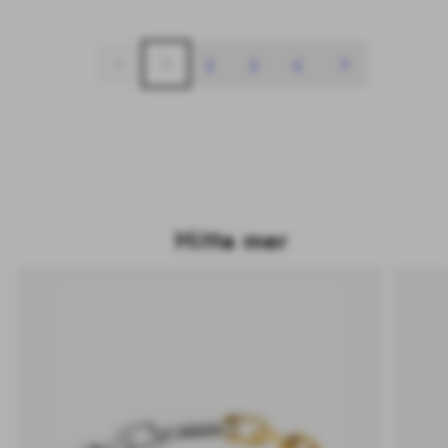
1
2
3
4
Hitta mer