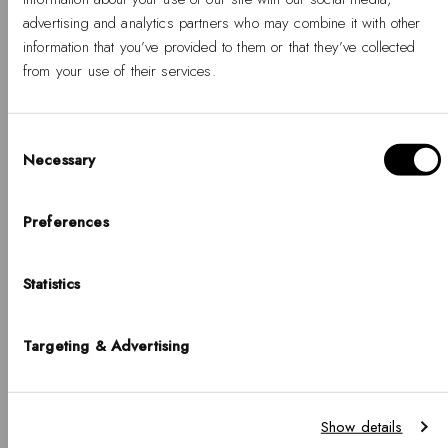
-
Normalpris
699,00 kr
%
advertising and analytics partners who may combine it with other
%
information that you’ve provided to them or that they’ve collected
from your use of their services.
Consent
Necessary
Selection
Hello, Hej, Ciao
Välj ditt land
Preferences
LAND
Statistics
United States of America
BUY 2 GET 25% OFF
BUY 2 GET 25% OFF
SPRÅK
Targeting & Advertising
English
Tide Mesh Bracelet
Classic Lumine Bracelet
Evergold 1.8
Gold 55mm
Observera att fraktalternativ, priser, betalningsmetoder, valutor, språk och
-
Normalpris
-
Normalpris
599,00 kr
999,00 kr
Show details
lagertillgång kan variera mellan olika butiker.
%
%