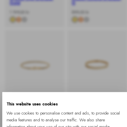
Gold
G
-
Normalpris
-
Normalpris
1 199,00 kr
899,00 kr
%
%
BUY 2 GET 25% OFF
BUY 2 GET 25% OFF
This website uses cookies
We use cookies to personalise content and ads, to provide social
Tide Mesh Bracelet
3-Link Bracelet Gold
media features and to analyse our traffic. We also share
Evergold 2.8
-
Normalpris
1 099,00 kr
information about your use of our site with our social media,