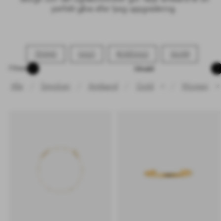
perfekt gåva eller lyxig uppgradering.
TENNIS
GULD
ROSÉGULD
SILVER
Sortera
Filtrera
Alla
Smycken
Armband
Gold
/
Women
✕
✕