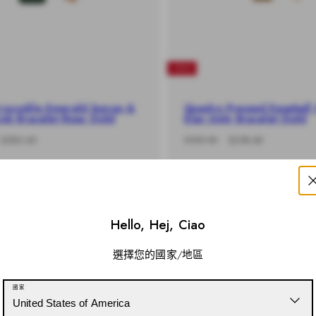
-30%
rocodile Emerald Sunray &
Quadro Pressed Eggshell 
Link Bracelet Rose Gold
Elan Unity Bracelet Gold
特
-30%
原
特
$285.60
$358.00
$250.60
價
價
價
Hello, Hej, Ciao
選擇您的國家/地區
國家
United States of America