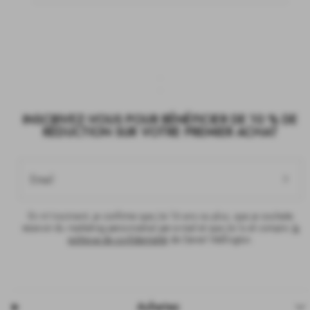
INSCRIVEZ-VOUS POUR BÉNÉFICIER DE 10 % DE
RÉDUCTION SUR VOTRE PREMIER ACHAT
Email
En m'inscrivant, je confirme que j'ai 16 ans ou plus, que je souhaite
recevoir du marketing personnalisé par e-mail et que j'ai lu et compris
la
politique de confidentialité
de Daniel Wellington.
Achetez