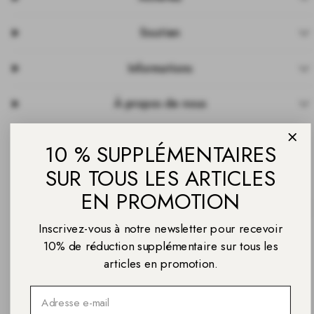
Soutien
Informations
À propos de nous
10 % SUPPLÉMENTAIRES
SUR TOUS LES ARTICLES
EN PROMOTION
Facebook
Instagram
Pinterest
TikTok
YouTube
Moyens
de
Inscrivez-vous à notre newsletter pour recevoir
paiement
10% de réduction supplémentaire sur tous les
articles en promotion.
Email
© 2026 Daniel Wellington