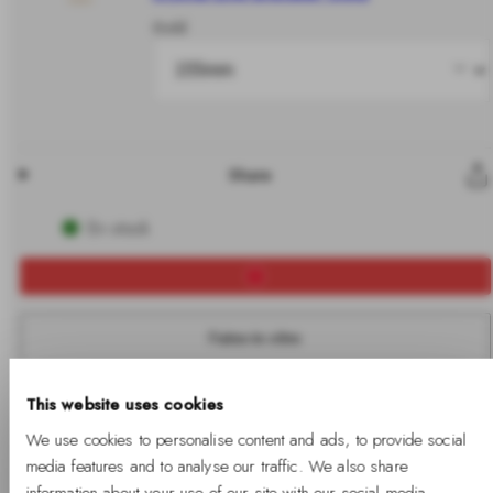
Gold
Share
En stock
Faites-le vôtre
This website uses cookies
Livraison gratuite
Retours sans frais
Garantie de deux ans
We use cookies to personalise content and ads, to provide social
disponible
media features and to analyse our traffic. We also share
information about your use of our site with our social media,