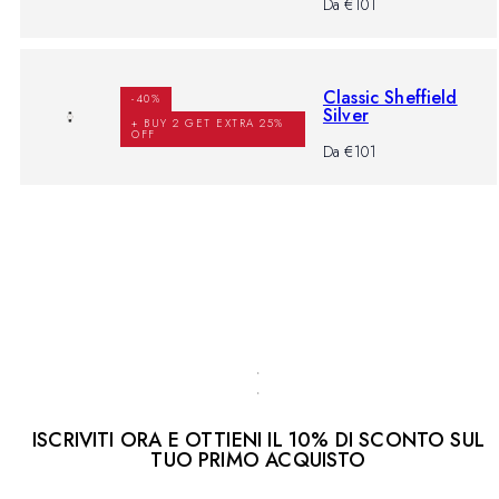
-
Prezzo
Da €101
%
di
listino
Classic Sheffield
-40%
Silver
+ BUY 2 GET EXTRA 25%
OFF
-
Prezzo
Da €101
%
di
listino
Mostra tutto
ISCRIVITI ORA E OTTIENI IL 10% DI SCONTO SUL
TUO PRIMO ACQUISTO