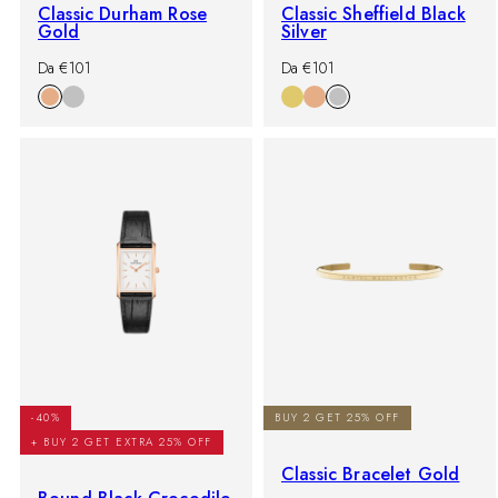
Classic Durham Rose
Classic Sheffield Black
Gold
Silver
-
Prezzo
-
Prezzo
Da €101
Da €101
%
di
%
di
listino
listino
-40%
BUY 2 GET 25% OFF
+ BUY 2 GET EXTRA 25% OFF
Classic Bracelet Gold