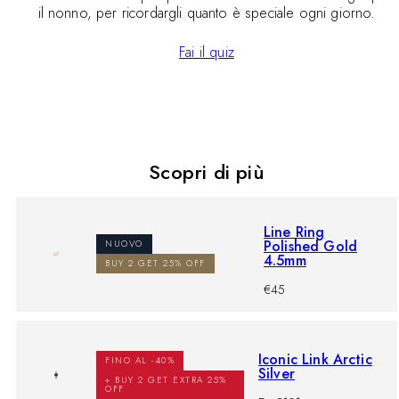
il nonno, per ricordargli quanto è speciale ogni giorno.
Fai il quiz
Scopri di più
Line Ring
Polished Gold
NUOVO
4.5mm
BUY 2 GET 25% OFF
-
Prezzo
€45
%
di
listino
Iconic Link Arctic
FINO AL -40%
Silver
+ BUY 2 GET EXTRA 25%
OFF