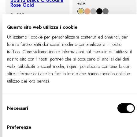
Bound Black Crocodile
-
Prezzo
€69
Rose Gold
%
di
listino
-
Prezzo
Da €99
%
di
listino
Questo sito web utilizza i cookie
Utilizziamo i cookie per personalizzare contenuti ed annunci, per
fornire funzionalità dei social media e per analizzare il nostro
traffico. Condividiamo inoltre informazioni sul modo in cui utilizza il
nostro sito con i nostri partner che si occupano di analisi dei dati
web, pubblicità e social media, i quali potrebbero combinarle con
altre informazioni che ha fornito loro o che hanno raccolto dal suo
utilizzo dei loro servizi.
Selezione
Necessari
del
-40%
-40%
consenso
+ BUY 2 GET EXTRA 25% OFF
+ BUY 2 GET EXTRA 25% OFF
Preferenze
Classic Multi-Eye
Iconic Link Emerald