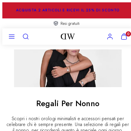
Salta
al
ACQUISTA 2 ARTICOLI E RICEVI IL 25% DI SCONTO
contenuto
Resi gratuiti
Menu
Ricerca
Account
Visual
0
il
mio
carrel
(
0
)
Regali Per Nonno
Scopri i nostri orologi minimalisti e accessori pensati per
celebrare chi è sempre presente. Una selezione di regali per
il nonno, per ricordargli quanto è speciale ogni giorno.