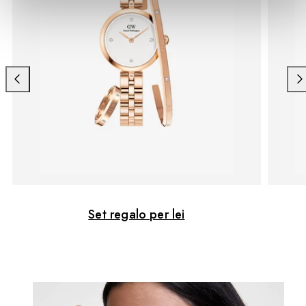
Scorri
Sco
verso
ver
sinistra
des
Set regalo per lei