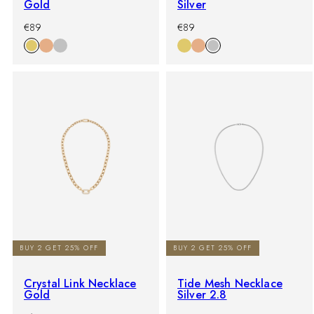
Gold
Silver
-
Prezzo
-
Prezzo
€89
€89
%
di
%
di
listino
listino
BUY 2 GET 25% OFF
BUY 2 GET 25% OFF
Crystal Link Necklace
Tide Mesh Necklace
Gold
Silver 2.8