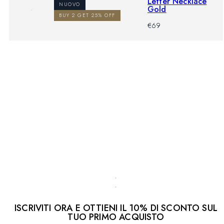
Letter Necklace
NUOVO
Gold
BUY 2 GET 25% OFF
-
Prezzo
€69
%
di
listino
Mostra tutto
ISCRIVITI ORA E OTTIENI IL 10% DI SCONTO SUL
TUO PRIMO ACQUISTO