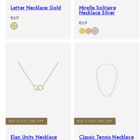
Letter Necklace Gold
Mirelle Solitaire
Necklace Silver
-
Prezzo
€69
-
Prezzo
%
di
€69
%
di
listino
listino
BUY 2 GET 25% OFF
BUY 2 GET 25% OFF
Elan Unity Necklace
Classic Tennis Necklace