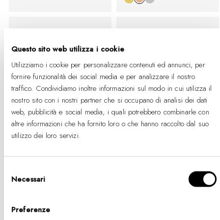
listino
Questo sito web utilizza i cookie
Utilizziamo i cookie per personalizzare contenuti ed annunci, per
fornire funzionalità dei social media e per analizzare il nostro
traffico. Condividiamo inoltre informazioni sul modo in cui utilizza il
nostro sito con i nostri partner che si occupano di analisi dei dati
web, pubblicità e social media, i quali potrebbero combinarle con
altre informazioni che ha fornito loro o che hanno raccolto dal suo
utilizzo dei loro servizi.
-40%
BUY 2 GET 25% OFF
+ BUY 2 GET EXTRA 25% OFF
Elevation Necklace
Selezione
Gold
Crystal Zodiac Chain
Necessari
del
Necklace Rose Gold
-
Prezzo
€95
consenso
%
di
-40%
Prezzo
Prezzo
€89
€53
listino
di
scontato
Preferenze
listino