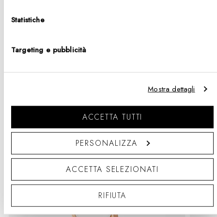
Statistiche
1
2
3
…
11
Targeting e pubblicità
Mostra dettagli
Rabatt auf Geschenksets
ACCETTA TUTTI
PERSONALIZZA
ACCETTA SELEZIONATI
RIFIUTA