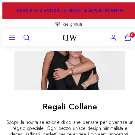
Salta
al
ACQUISTA 2 ARTICOLI E RICEVI IL 25% DI SCONTO
contenuto
Resi gratuiti
Menu
Ricerca
Account
Visual
0
il
mio
carrel
(
0
)
Regali Collane
Scopri la nostra selezione di collane pensate per diventare un
regalo speciale. Ogni pezzo unisce design minimalista e
dettagli raffinati, perfetti per celebrare i momenti importanti.