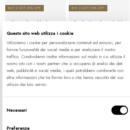
BUY 2 GET 25% OFF
BUY 2 GET 25% OFF
Classic Ring Black
Emalie Ring Rose Gold
Black
-
Prezzo
€45
Questo sito web utilizza i cookie
-
Prezzo
%
di
€49
%
di
listino
Utilizziamo i cookie per personalizzare contenuti ed annunci, per
listino
fornire funzionalità dei social media e per analizzare il nostro
traffico. Condividiamo inoltre informazioni sul modo in cui utilizza il
nostro sito con i nostri partner che si occupano di analisi dei dati
web, pubblicità e social media, i quali potrebbero combinarle con
altre informazioni che ha fornito loro o che hanno raccolto dal suo
Continue Browsing
utilizzo dei loro servizi.
Selezione
Necessari
del
consenso
Preferenze