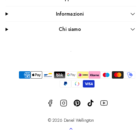
Informazioni
Chi siamo
Facebook
Instagram
Pinterest
TikTok
YouTube
Modalità
di
pagamento
© 2026 Daniel Wellington
Torna
su