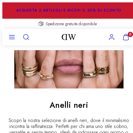
Salta
al
ACQUISTA 2 ARTICOLI E RICEVI IL 25% DI SCONTO
contenuto
Spedizione gratuita disponibile
Menu
Ricerca
Account
Visual
0
il
mio
carrel
(
0
)
Anelli neri
Scopri la nostra selezione di anelli neri, dove il minimalismo
incontra la raffinatezza. Perfetti per chi ama uno stile sobrio,
versatile e senza tempo, ideali da indossare ogni giorno o