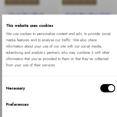
BUY 2 GET 25% OFF
BUY 2 GET 25% OFF
Classic Ring Black
Emalie Ring Rose Gold
Black
-
Normalpris
499,00 kr
This website uses cookies
-
Normalpris
%
599,00 kr
%
We use cookies to personalise content and ads, to provide social
media features and to analyse our traffic. We also share
information about your use of our site with our social media,
advertising and analytics partners who may combine it with other
information that you’ve provided to them or that they’ve collected
from your use of their services.
Hitta mer
Consent
Necessary
Selection
Hello, Hej, Ciao
Välj ditt land
Preferences
LAND