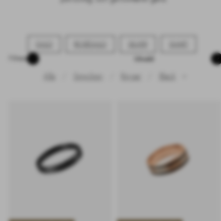
GULD
ROSÉGULD
SILVER
SVART
Sortera
Filtrera
Alla
Smycken
Ringar
Black
✕