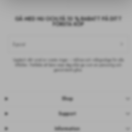
GÅ MED NU OCH FÅ 10 % RABATT PÅ DITT
FÖRSTA KÖP
E-post
Upptäck vårt urval av svarta ringar – tidlösa och mångsidiga för alla
tillfällen. Perfekta att bära varje dag eller ge som en personlig och
genomtänkt gåva.
Shop
Support
Information