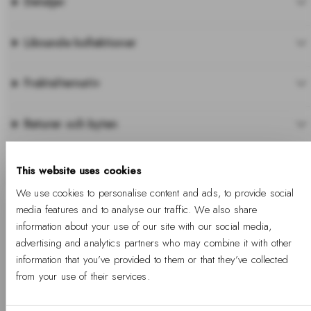
Detaljer
Liknande kollektioner
Fraktalternativ
Returer och byten
Garantier
This website uses cookies
We use cookies to personalise content and ads, to provide social
media features and to analyse our traffic. We also share
information about your use of our site with our social media,
Wear it with
advertising and analytics partners who may combine it with other
Utforska silversmycken för män med polerad finish, skulpterade
information that you’ve provided to them or that they’ve collected
silhuetter och en design som gör dem enkla att bära i lager på
from your use of their services.
lager.