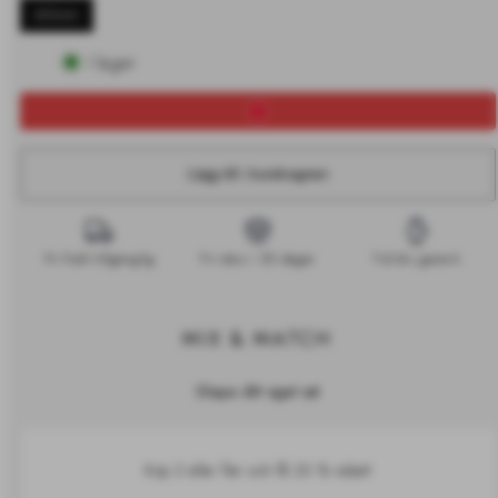
40mm
I lager
Lägg till i kundvagnen
Fri frakt tillgänglig
Fri retur i 30 dagar
Två års garanti
MIX & MATCH
Skapa ditt eget set
Köp 2 eller fler och få 20 % rabatt