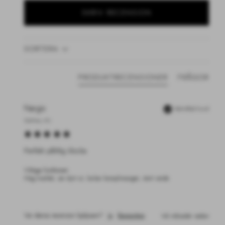
SKRIV RECENSION
SORTERA
PRODUKTRECENSIONER
FRÅGOR
Nargis
Bekräftad Kund
Sydney, AU
Perfekt pålitlig klocka
Viktiga funktioner:
Hög kvalitet, ser dyrt ut, lockar komplimanger, stort värde
Var denna recension hjälpsam?
Ja
Rapportera
två månader sedan