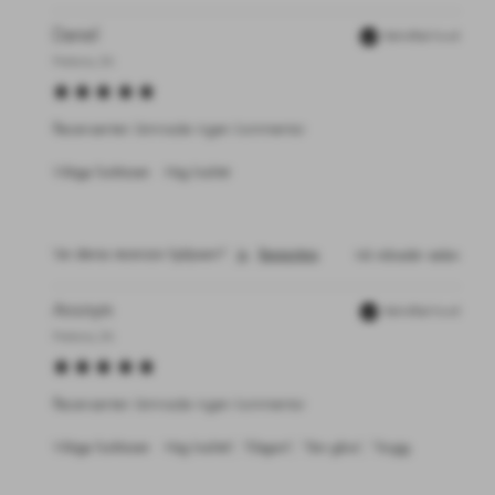
Daniel
Bekräftad Kund
Pretoria, ZA
Recensenten lämnade ingen kommentar
Viktiga funktioner:
Hög kvalitet
Var denna recension hjälpsam?
Ja
Rapportera
två månader sedan
Anonym
Bekräftad Kund
Pretoria, ZA
Recensenten lämnade ingen kommentar
Viktiga funktioner:
Hög kvalitet”, ”Elegant”, ”Stor gåva”, ”Snygg