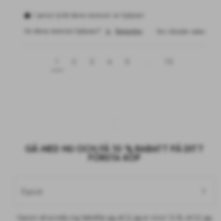
1 person tyckte denna recension var hjälpsam
Var denna recension hjälpsam?
Ja
Rapportera
fem månader sedan
1
2
3
4
5
...
15
GÅ MED NU OCH FÅ 10 % RABATT PÅ DITT
FÖRSTA KÖP
E-post
Genom att anmäla mig bekräftar jag att (i) jag är minst 16 år, att (ii) jag