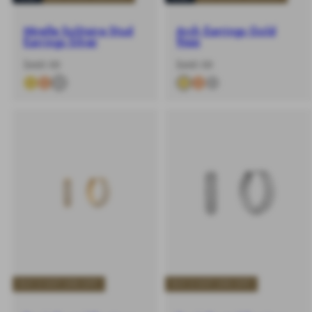
Mirelle Solitaire Stud
Arch Earrings Gold
Earrings Silver
9mm
-
原
-
原
$460.00
$460.00
%
價
%
價
BUY 2 GET 25% OFF
BUY 2 GET 25% OFF