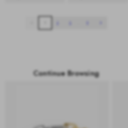
1
2
3
…
9
Continue Browsing