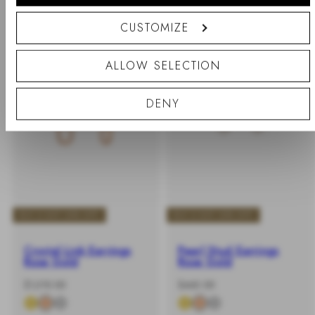
%
價
%
價
CUSTOMIZE
ALLOW SELECTION
DENY
BUY 2 GET 25% OFF
BUY 2 GET 25% OFF
Crystal Link Earrings
Pearl Stud Earrings
Rose Gold
Rose Gold
-
原
-
原
$1,010.00
$460.00
%
價
%
價