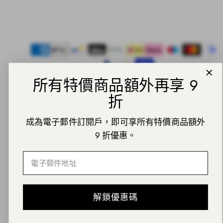
Facebook
Instagram
Pinterest
TikTok
YouTube
付
款
方
式
所有特價商品額外再享 9
折
成為電子郵件訂閱戶，即可享所有特價商品額外
© 2026 Daniel Wellington
9 折優惠。
回
到
Email
頂
部
解鎖優惠碼