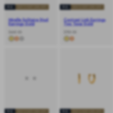
新品
BUY 2 GET 25% OFF
新品
BUY 2 GET 25% OFF
Mirelle Solitaire Stud
Contrast Link Earrings
Earrings Gold
Two Tone Gold
-
原
-
原
$460.00
$700.00
%
價
%
價
新品
BUY 2 GET 25% OFF
新品
BUY 2 GET 25% OFF