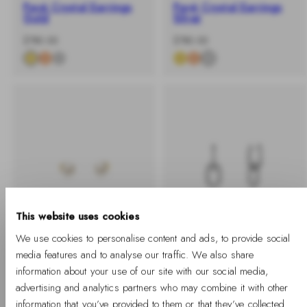
Pavé Crystal Earrings
Pavé Crystal Earrings
Gold
Silver
-
原
-
原
$780.00
$780.00
%
價
%
價
This website uses cookies
We use cookies to personalise content and ads, to provide social
media features and to analyse our traffic. We also share
BUY 2 GET 25% OFF
已售完
BUY 2 GET 25% OFF
information about your use of our site with our social media,
advertising and analytics partners who may combine it with other
Pearl Stud Earrings
Crystal Link Earrings
Gold
Silver
information that you’ve provided to them or that they’ve collected