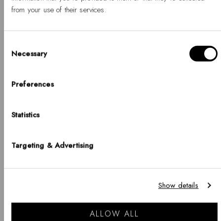
from your use of their services.
-
原
-
原
$460.00
$1,010.00
%
價
%
價
Consent
Necessary
Selection
Hello, Hej, Ciao
選擇您的國家/地區
Preferences
國家
Statistics
United States of America
語言
Targeting & Advertising
English
BUY 2 GET 25% OFF
BUY 2 GET 25% OFF
請注意，運送選項、價格、付款方式、貨幣、語言和庫存情況可能因商店而
Show details
異。
Crystal Link Earrings
Pavé Crystal Earrings
Gold
Rose Gold
開始購物
ALLOW ALL
-
原
-
原
$1,010.00
$780.00