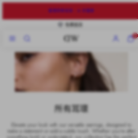
跳
至
購買 2 件，即享 75 折優惠
內
容
免費退貨
選
搜
帳
查
0
單
尋
戶
看
我
的
購
物
車
（{0}
所有耳環
Elevate your look with our versatile earrings, designed to
make a statement or add a subtle touch. Whether you're after
something bold or understated, our collection has the perfect