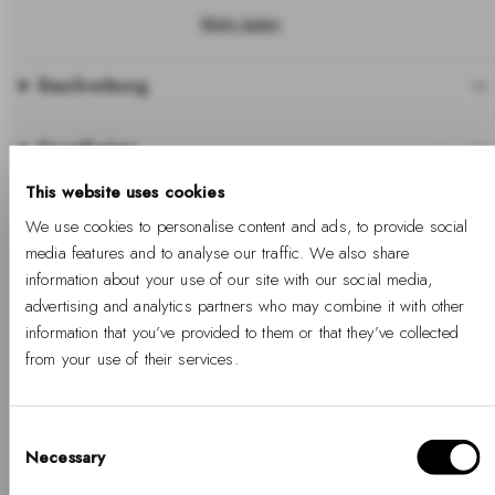
Wa
Mehr laden
le
Beschreibung
Einzelheiten
This website uses cookies
Ähnliche sammlung
We use cookies to personalise content and ads, to provide social
media features and to analyse our traffic. We also share
Versandinformation
information about your use of our site with our social media,
advertising and analytics partners who may combine it with other
information that you’ve provided to them or that they’ve collected
Rückgabe und Umtausch
from your use of their services.
FAQ
Consent
Necessary
Selection
Hallo, Hej, Ciao
Garantie